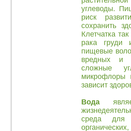
растительно
углеводы. Пи
риск разви
сохранить зд
Клетчатка так
рака груди 
пищевые воло
вредных и я
сложные уг
микрофлоры к
зависит здоро
Вода
являет
жизнедеятел
среда для 
органических