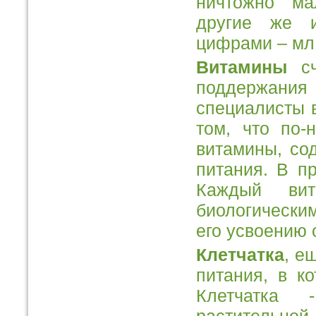
ничтожно м
другие же и
цифрами – мл
Витамины
сч
поддержания
специалисты в
том, что по-
витамины, со
питания. В п
Каждый вит
биологическим
его усвоению 
Клетчатка
, е
питания, в к
Клетчатка 