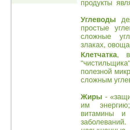
продукты явл
Углеводы
дел
простые угл
сложные уг
злаках, овоща
Клетчатка
, 
"чистильщика
полезной микр
сложным угле
Жиры
- «защи
им энергию
витамины и 
заболевани