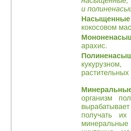
насыщен
и полиненас
Насыщенны
кокосовом мас
Мононенасы
арахис.
Полиненас
кукурузном
растительных 
Минеральн
организм по
вырабатывае
получать их
минеральные