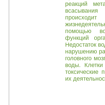
реакций мет
всасывания
происходи
жизнедеятельн
помощью во
функций орг
Недостаток во
нарушению раб
головного моз
воды. Клетки
токсические 
их деятельнос