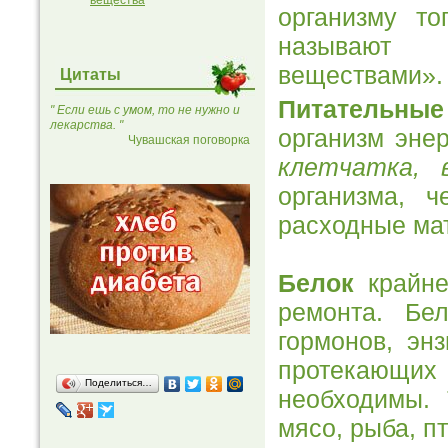
вещества
организму т
называют «
веществами».
Цитаты
Питательны
" Если ешь с умом, то не нужно и
лекарства. "
организм эне
Чувашская поговорка
клетчатка, 
организма, ч
расходные ма
Белок
крайне
ремонта. Бе
гормонов, эн
протекающ
Поделиться…
необходимы. 
мясо, рыба, п