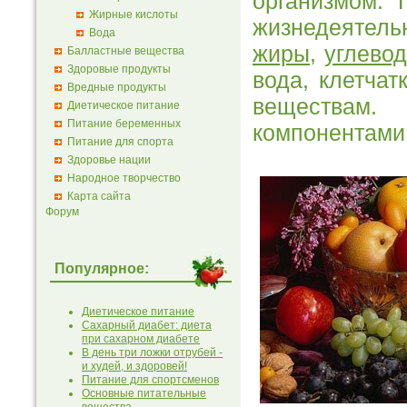
организмом. 
Жирные кислоты
жизнедеятел
Вода
жиры
,
углево
Балластные вещества
Здоровые продукты
вода, клетчат
Вредные продукты
веществам.
Диетическое питание
Питание беременных
компонентами
Питание для спорта
Здоровье нации
Народное творчество
Карта сайта
Форум
Популярное:
Диетическое питание
Сахарный диабет: диета
при сахарном диабете
В день три ложки отрубей -
и худей, и здоровей!
Питание для спортсменов
Основные питательные