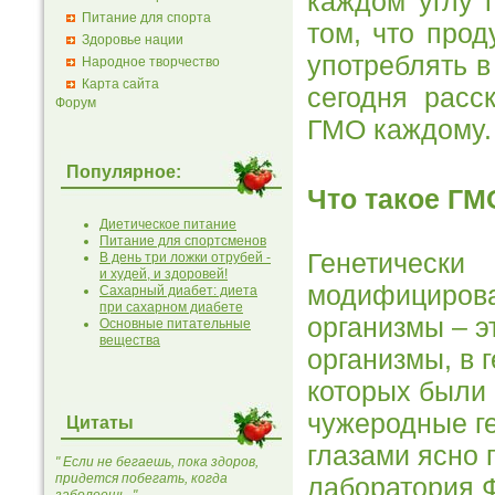
каждом углу 
Питание для спорта
том, что про
Здоровье нации
употреблять в
Народное творчество
Карта сайта
сегодня расс
Форум
ГМО каждому.
Популярное:
Что такое ГМ
Диетическое питание
Питание для спортсменов
Генетически
В день три ложки отрубей -
и худей, и здоровей!
модифициров
Сахарный диабет: диета
при сахарном диабете
организмы – э
Основные питательные
вещества
организмы, в 
которых были
чужеродные г
Цитаты
глазами ясно 
" Если не бегаешь, пока здоров,
придется побегать, когда
лаборатория 