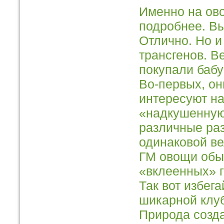
Именно на ово
подробнее. Вы
Отлично. Но и
трансгенов. В
покупали бабу
Во-первых, он
интересуют на
«надкушенную
различные ра
одинаковой ве
ГМ овощи обыч
«вклеенных» г
Так вот избег
шикарной клуб
Природа созда