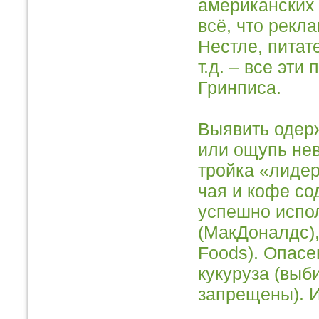
американских 
всё, что рекл
Нестле, питат
т.д. – все эти
Гринписа.
Выявить одерж
или ощупь нев
тройка «лидер
чая и кофе с
успешно испо
(МакДоналдс),
Foods). Опасе
кукуруза (выб
запрещены). И