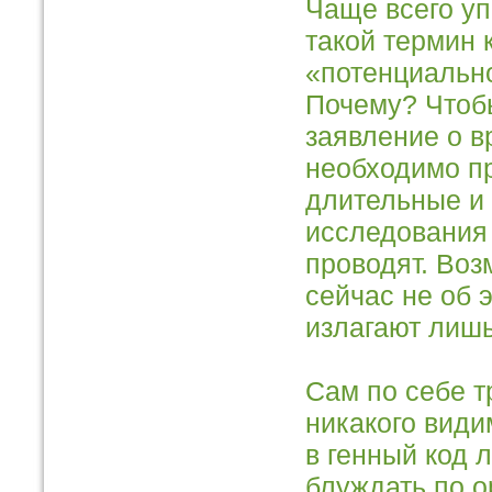
Чаще всего у
такой термин 
«потенциальн
Почему? Чтоб
заявление о 
необходимо п
длительные и
исследования 
проводят. Воз
сейчас не об 
излагают лишь
Сам по себе т
никакого види
в генный код 
блуждать по о