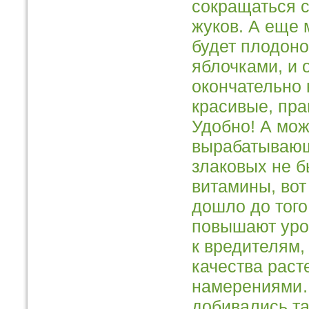
сокращаться 
жуков. А еще 
будет плодон
яблочками, и о
окончательно 
красивые, пр
Удобно! А мож
вырабатывающ
злаковых не б
витамины, вот
дошло до того
повышают урож
к вредителям,
качества раст
намерениями…
добивались та