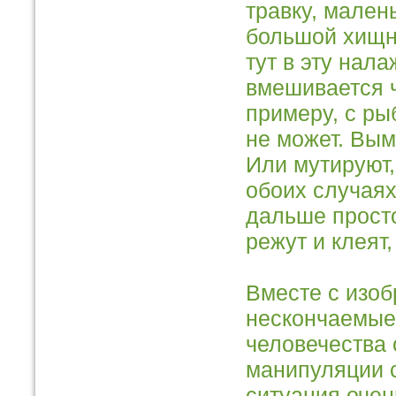
травку, мален
большой хищни
тут в эту нал
вмешивается ч
примеру, с рыб
не может. Вым
Или мутируют,
обоих случаях
дальше просто
режут и клеят,
Вместе с изо
нескончаемые
человечества 
манипуляции с
ситуация оче