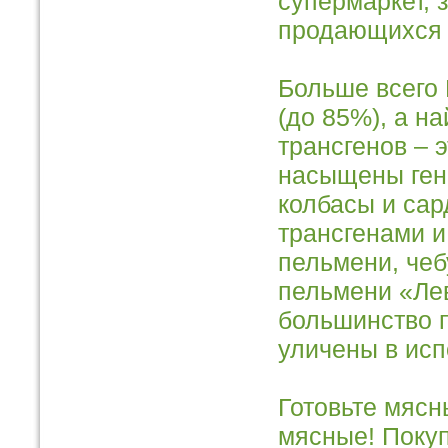
супермаркет, 
продающихся 
Больше всего
(до 85%), а на
трансгенов – 
насыщены ген
колбасы и сар
трансгенами 
пельмени, чеб
пельмени «Лев
большинство 
уличены в ис
Готовьте мясн
мясные! Покуп