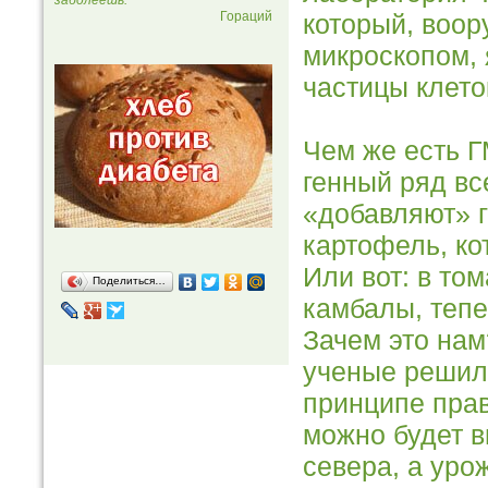
заболеешь. "
Гораций
который, воо
микроскопом, 
частицы клето
Чем же есть Г
генный ряд в
«добавляют» г
картофель, ко
Или вот: в то
Поделиться…
камбалы, тепе
Зачем это нам
ученые решили
принципе пра
можно будет в
севера, а уро