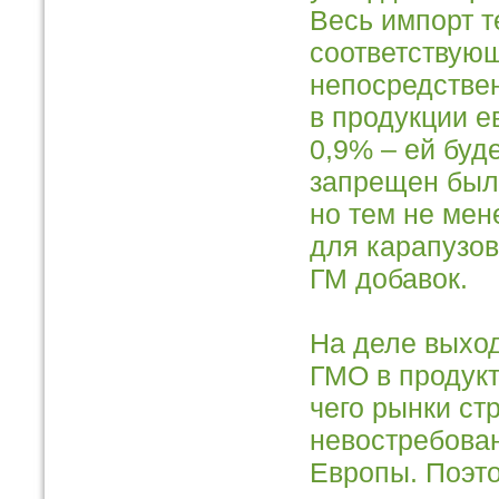
Весь импорт т
соответствующ
непосредстве
в продукции 
0,9% – ей буде
запрещен был 
но тем не ме
для карапузов
ГМ добавок.
На деле выход
ГМО в продукт
чего рынки ст
невостребован
Европы. Поэт