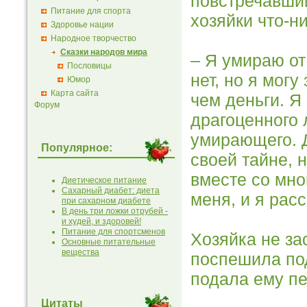
повстречавший
Питание для спорта
хозяйки что-н
Здоровье нации
Народное творчество
Сказки народов мира
– Я умираю от 
Пословицы
нет, но я могу
Юмор
Карта сайта
чем деньги. Я
Форум
драгоценного 
умирающего. Д
Популярное:
своей тайне, н
вместе со мно
Диетическое питание
Сахарный диабет: диета
меня, и я рас
при сахарном диабете
В день три ложки отрубей -
и худей, и здоровей!
Питание для спортсменов
Хозяйка не за
Основные питательные
вещества
поспешила под
по­дала ему пе
Цитаты