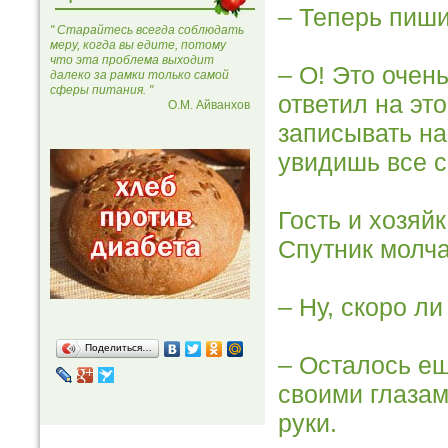
– Теперь пиши
" Старайтесь всегда соблюдать
меру, когда вы едите, потому
что эта проблема выходит
– О! Это очен
далеко за рамки только самой
сферы питания. "
ответил на это
О.М. Айванхов
записывать на
увидишь все с
Гость и хозяй
Спутник молча
– Ну, скоро л
Поделиться…
– Осталось ещ
своими глазам
руки.