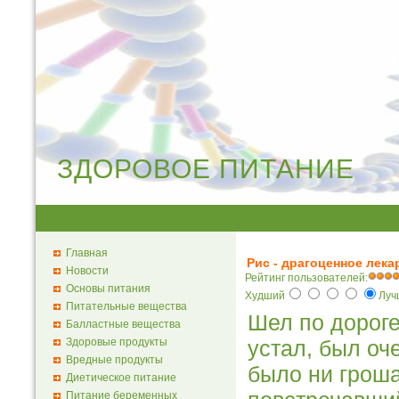
ЗДОРОВОЕ ПИТАНИЕ
Главная
Рис - драгоценное лека
Новости
Рейтинг пользователей:
Основы питания
Худший
Лу
Питательные вещества
Шел по дороге
Балластные вещества
Здоровые продукты
устал, был оче
Вредные продукты
было ни гроша
Диетическое питание
Питание беременных