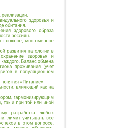
х реализации.
видуального здоровья и
де обитания.
ения здорового образа
ности россиян.
о сложное, многомерное
й развития патологии в
Сохранение здоровья и
я каждого. Баланс обмена
гиона проживания (учет
двигов в популяционном
 понятия «Питание».
ности, влияющий как на
тором, гармонизирующим
, так и при той или иной
ому разработка любых
ни, лимит учитывать все
спехов в этом вопросе,