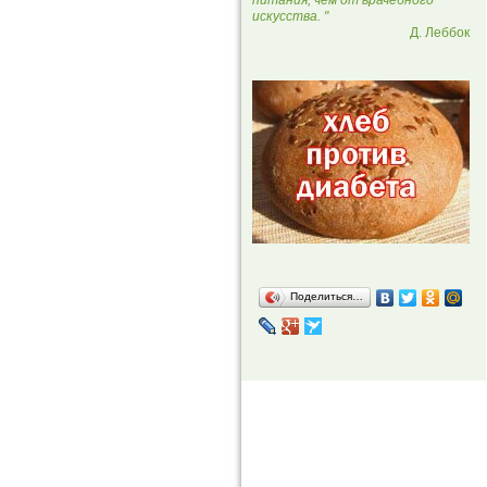
питания, чем от врачебного
искусства. "
Д. Леббок
Поделиться…