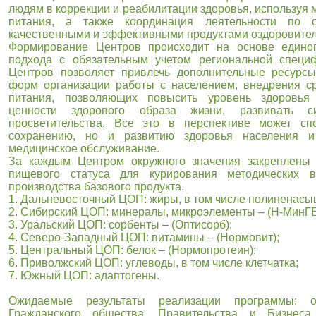
людям в коррекции и реабилитации здоровья, используя 
питания, а также координация леятельности по о
качественными и эффективными продуктами оздоровител
Формирование Центров происходит на основе единог
подхода с обязательным учетом региональной специ
Центров позволяет привлечь дополнительные ресурс
форм организации работы с населением, внедрения ср
питания, позволяющих повысить уровень здоровья
ценности здорового образа жизни, развивать с
просветительства. Все это в перспективе может сп
сохранению, но и развитию здоровья населения и
медицинское обслуживание.
За каждым Центром окружного значения закреплены 
пищевого статуса для курирования методических в
производства базового продукта.
1. Дальневосточный ЦОП: жиры, в том числе полиненас
2. Сибирский ЦОП: минералы, микроэлементы – (Н-МинГЕ
3. Уральский ЦОП: сорбенты – (Оптисорб);
4. Северо-Западный ЦОП: витамины – (Нормовит);
5. Центральный ЦОП: белок – (Нормопротеин);
6. Приволжский ЦОП: углеводы, в том числе клетчатка;
7. Южный ЦОП: адаптогены.
Ожидаемые результаты реализации программы: о
Гражданского общества, Правительства и Бизнеса