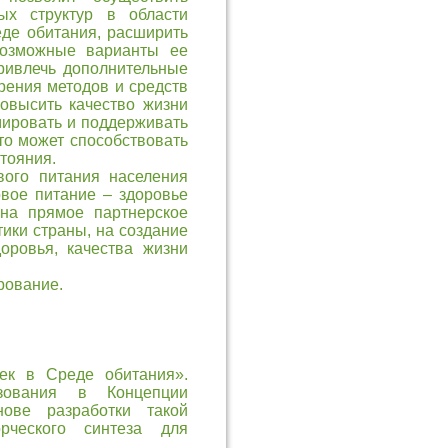
ых структур в области
еде обитания, расширить
возможные варианты ее
ривлечь дополнительные
рения методов и средств
овысить качество жизни
мировать и поддерживать
то может способствовать
тояния.
вого питания населения
вое питание – здоровье
 на прямое партнерское
ики страны, на создание
оровья, качества жизни
рование.
ек в Среде обитания».
зования в Концепции
нове разработки такой
рческого синтеза для