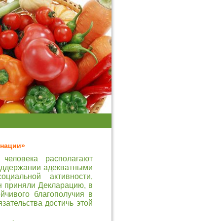
 нации»
человека располагают
оддержании адекватными
оциальной активности,
ан приняли Декларацию, в
йчивого благополучия в
зательства достичь этой