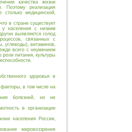
ечении качества жизни
и. Поэтому реализация
е столько медицинской,
что в стране существует
я у населения с низким
других выявляется голод
роцессов, связанных с
, углеводы), витаминов,
ежде всего с неумением
о роли питания, культуры
еспособности.
обственного здоровья в
 факторы, в том числе на
ния болезней, но не
мотность в организации
изни населения России,
ование мировоззрения