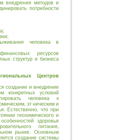
зм внедрения методов и
динировать потребности
а;
зни;
выживания человека в
финансовых ресурсов
ных структур и бизнеса
гиональных Центров
я создание и внедрение
ом конкретных условий
птировать человека к
мическим, эт ническим и
я. Естественно, что при
оянии геохимического и
 особенностей здоровья
овительного питания,
льном рынке. Основным
яется создание системы