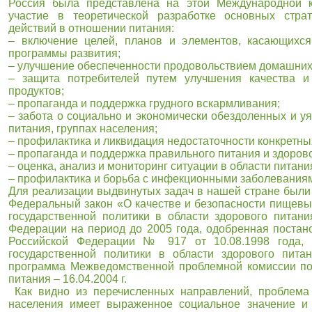
Россия была представлена на этой Международной 
участие в теоретической разработке основных стра
действий в отношении питания:
– включение целей, планов и элементов, касающихся
программы развития;
– улучшение обеспеченности продовольствием домашних 
– защита потребителей путем улучшения качества и
продуктов;
– пропаганда и поддержка грудного вскармливания;
– забота о социально и экономически обездоленных и уя
питания, группах населения;
– профилактика и ликвидация недостаточности конкретны
– пропаганда и поддержка правильного питания и здорово
– оценка, анализ и мониторинг ситуации в области питани
– профилактика и борьба с инфекционными заболевания
Для реализации выдвинутых задач в нашей стране были
Федеральный закон «О качестве и безопасности пищевы
государственной политики в области здорового питани
Федерации на период до 2005 года, одобренная постан
Российской Федерации № 917 от 10.08.1998 года, 
государственной политики в области здорового питан
программа Межведомственной проблемной комиссии п
питания – 16.04.2004 г.
Как видно из перечисленных направлений, проблема
населения имеет выраженное социальное значение и 