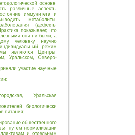
тодологической основе.
ать различные аспекты
состояние иммунитета и
выводить метаболиты,
заболевания (дефекты
рактика показывает, что
олезными они ни были, а
дому человеку научно
индивидуальный режим
ммы являются Центры,
м, Уральском, Северо-
риняли участие научные
ии;
ородская, Уральская
овителей биологически
в питания;
ирование общественного
вья путем нормализации
оллективам и отдельным