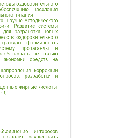
методы оздоровительного
беспечению населения
ьного питания.
о научно-методического
фики. Развитие системы
ы для разработки новых
едств оздоровительного
 граждан, формировать
истему пропаганды и
особствовать не только
 экономии средств на
направления коррекции
опросов, разработки и
ыщенные жирные кислоты
О);
бъединение интересов
 позволит осуществить