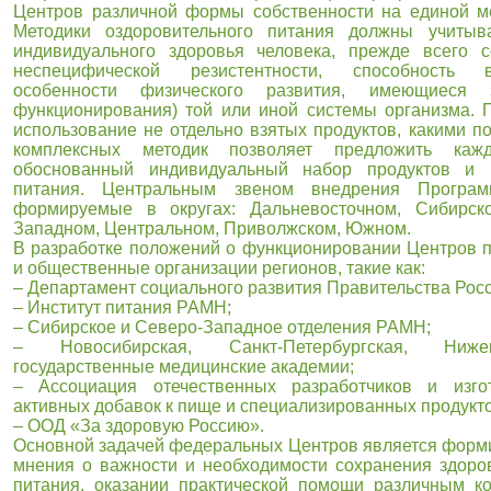
Центров различной формы собственности на единой ме
Методики оздоровительного питания должны учитыв
индивидуального здоровья человека, прежде всего 
неспецифической резистентности, способность 
особенности физического развития, имеющиеся 
функционирования) той или иной системы организма. П
использование не отдельно взятых продуктов, какими п
комплексных методик позволяет предложить каж
обоснованный индивидуальный набор продуктов и 
питания. Центральным звеном внедрения Програ
формируемые в округах: Дальневосточном, Сибирско
Западном, Центральном, Приволжском, Южном.
В разработке положений о функционировании Центров п
и общественные организации регионов, такие как:
– Департамент социального развития Правительства Росс
– Институт питания РАМН;
– Сибирское и Северо-Западное отделения РАМН;
– Новосибирская, Санкт-Петербургская, Нижег
государственные медицинские академии;
– Ассоциация отечественных разработчиков и изгот
активных добавок к пище и специализированных продукто
– ООД «За здоровую Россию».
Основной задачей федеральных Центров является форм
мнения о важности и необходимости сохранения здоро
питания, оказании практической помощи различным к