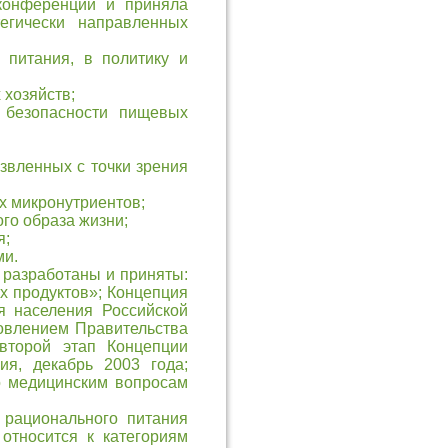
конференции и приняла
тегически направленных
 питания, в политику и
хозяйств;
 безопасности пищевых
звленных с точки зрения
х микронутриентов;
го образа жизни;
я;
ми.
 разработаны и приняты:
х продуктов»; Концепция
я населения Российской
овлением Правительства
второй этап Концепции
ия, декабрь 2003 года;
о медицинским вопросам
 рационального питания
относится к категориям