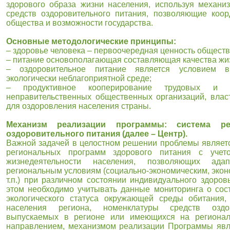
здорового образа жизни населения, используя механи
средств оздоровительного питания, позволяющие коор
общества и возможности государства.
Основные методологические принципы:
– здоровье человека – первоочередная ценность обществ
– питание основополагающая составляющая качества жи
– оздоровительное питание является условием 
экологически неблагоприятной среде;
– продуктивное кооперирование трудовых и 
неправительственных общественных организаций, власт
для оздоровления населения страны.
Механизм реализации программы: система ре
оздоровительного питания (далее – Центр).
Важной задачей в целостном решении проблемы являетс
региональных программ здорового питания с учет
жизнедеятельности населения, позволяющих ада
региональным условиям (социально-экономическим, эконо
т.п.) при различном состоянии индивидуального здоровь
этом необходимо учитывать данные мониторинга о сост
экологического статуса окружающей среды обитания,
населения региона, номенклатуры средств оздор
выпускаемых в регионе или имеющихся на региона
направлением, механизмом реализации Программы явл