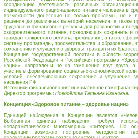
координацию деятельности различных организационн
индивидуального рационального питания человека в ср
возможности донесения не только проблемы, но и 
решения до различных категорий населения, а также п
трудовые и финансовые ресурсы для разработки и внед
оздоровительного питания, позволяющих сохранить и п
граждан конкретного региона проживания, а также сфор
систему пропаганды, просветительства и образования, ч
сохранению и улучшению здоровья граждан и их благосос
Концепция государственной политики в области здоро
Российской Федерации и Российская программа «Здоро
нации», направлены не на замещение друг друга, а
участие в формировании социально-экономической полит
условий, обеспечивающих сохранение и улучшение зд
населения РФ.
Источники финансирования: инициативное самофинанси
Директор программы:
Новосёлова Татьяна Ивановна.
Концепция «Здоровое питание – здоровье нации»
Единицей наблюдения в Концепции является «Челов
Выбранная единица наблюдения требует исполь
непараметрических многомерных критериев. На ос
Концепции возможно построение методологии тво
реализации программ создания системы Центров.