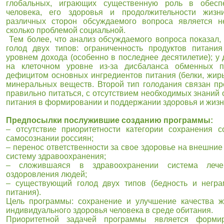
глобальных, играющих существенную роль в обесп
человека, его здоровья и продолжительности жизн
различных сторон обсуждаемого вопроса является н
сколько проблемой социальной.
Тем более, что анализ обсуждаемого вопроса показал, 
голод двух типов: ограниченность продуктов питани
уровнем дохода (особенно в последнее десятилетие); у 
на клеточном уровне из-за дисбаланса обменных п
дефицитом основных ингредиентов питания (белки, жиры
минеральных веществ. Второй тип голодания связан пр
правильно питаться, с отсутствием необходимых знаний 
питания в формировании и поддержании здоровья и жизн
Предпосылки послужившие созданию программы:
– отсутствие приоритетности категории сохранения с
самосознании россиян;
– перенос ответственности за свое здоровье на внешние
систему здравоохранения;
– сложившаяся в здравоохранении система лече
оздоровления людей;
– существующий голод двух типов (бедность и негра
питания).
Цель программы: сохранение и улучшение качества ж
индивидуального здоровья человека в среде обитания.
Приоритетной задачей программы является формир