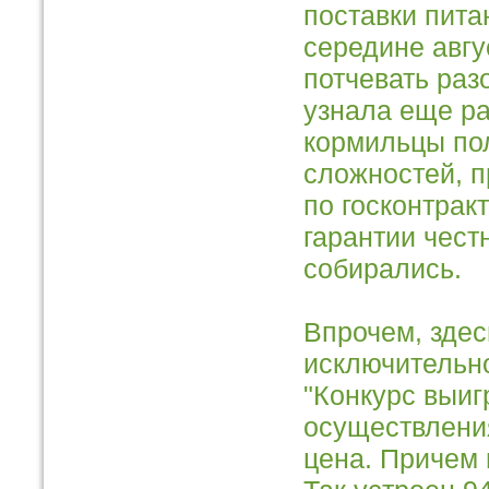
поставки пита
середине авгус
потчевать раз
узнала еще ра
кормильцы пол
сложностей, п
по госконтрак
гарантии чест
собирались.
Впрочем, здес
исключительно
"Конкурс выиг
осуществления
цена. Причем 