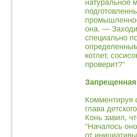
натуральное 
подготовленны
промышленност
она. — Заходи
специально по
определенным
котлет, сосисо
проверит?"
Запрещенная
Комментируя с
глава детског
Конь завил, ч
"Началось оно
от инициативы