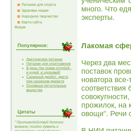
ученическим 
Питание для спорта
много. Что ед
Здоровье нации
эксперты.
Народное творчество
Карта сайта
Форум
Лакомая сфе
Популярное:
Диетическое питание
Через два мес
Питание для спортсменов
В день три ложки отрубей -
поставок пров
и худей, и здоровей!
Сахарный диабет: диета
новатора все-
при сахарном диабете
Основные питательные
соответствия 
вещества
совокупности,
прожилок, на 
Цитаты
овощи". Речи 
" Противодействуй болезни
вначале; поздно думать о
В НИИ питания