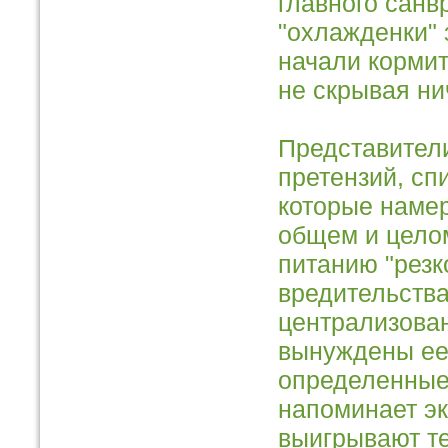
главного санв
"охлажденки"
начали корми
не скрывая ни
Представители
претензий, сп
которые намер
общем и целом
питанию "резк
вредительства
централизова
вынуждены ее 
определенные
напоминает э
выигрывают те