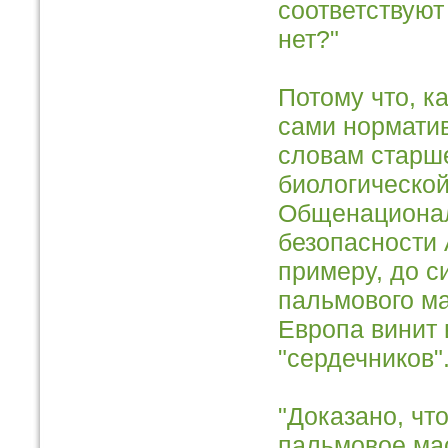
соответствуют
нет?"
Потому что, к
сами норматив
словам старше
биологической
Общенационал
безопасности 
примеру, до с
пальмового ма
Европа винит 
"сердечников"
"Доказано, что
пальмовое мас