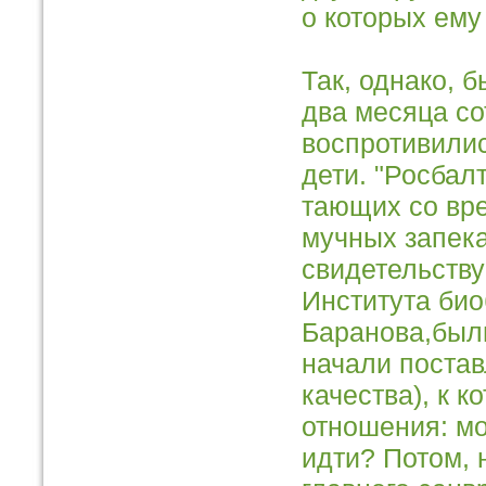
о которых ему
Так, однако, б
два месяца со
воспротивилис
дети. "Росбал
тающих со вре
мучных запек
свидетельству
Института би
Баранова,были
начали постав
качества), к к
отношения: мо
идти? Потом, 