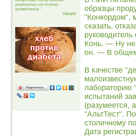
лекарствах, когда болезнь
укоренилась от долгого
образцы проду
промедления. "
Овидий
"Конкордом", 
сказать, отказ
руководитель 
Конь. — Ну не
он. — В общем
В качестве "д
малоизвестну
лабораторию "
Поделиться…
испытаний за
(разумеется, 
"АльтТест". П
столичному по
Дата регистра