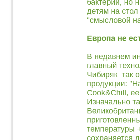
бактерий, но 
детям на стол
"смысловой на
Европа не ес
В недавнем и
главный техно
Чибиряк так 
продукции: "Н
Cook&Chill, е
Изначально та
Великобритани
приготовленны
температуры +
сохраняется д